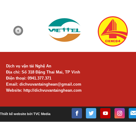
Dịch vụ vận tải Nghệ An
Địa chỉ: Số 318 Đặng Thai Mai, TP Vinh
Điện thoại: 0941.377.371
Email:
dichvuvantainghean@gmail.com
Website: http://dichvuvantainghean.com
Thiết kế website bởi TVC Media