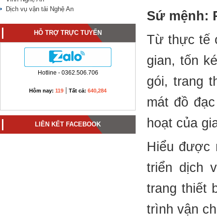
Dịch vụ vận tải Nghệ An
Sứ mệnh: 
HỖ TRỢ TRỰC TUYẾN
Từ thực tế 
gian, tốn k
Hotline - 0362.506.706
gói, trang 
|
Hôm nay:
119
Tất cả:
640,284
mát đồ đạc
hoạt của gi
LIÊN KẾT FACEBOOK
Hiểu được 
triển dịch
trang thiết
trình vận c