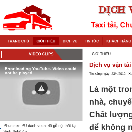
TRANG CHỦ
GIỚI THIỆU
DỊCH VỤ
TIN TỨC
KHÁCH HÀNG
VIDEO CLIPS
GIỚI THIỆU
Dịch vụ vận tả
Error loading YouTube: Video could
not be played
Tin đăng ngày: 23/4/2012 - X
Là một tro
nhà, chuy
Chất lượng
để không n
Phun sơn PU đánh vecni đồ gỗ nội thất tại
Vinh Nghệ An