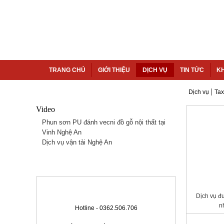
TRANG CHỦ
GIỚI THIỆU
DỊCH VỤ
TIN TỨC
K
|
VIDEO CLIPS
Dịch vụ
Tax
Dịch vụ đ
n
Phun sơn PU đánh vecni đồ gỗ nội thất tại
Vinh Nghệ An