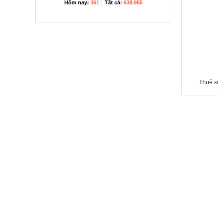
Dịch vụ vận tải Nghệ An
HỖ TRỢ TRỰC TUYẾN
Hotline - 0362.506.706
Thuê xe
|
Hôm nay:
361
Tất cả:
638,955
LIÊN KẾT FACEBOOK